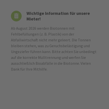
Wichtige Information für unsere
Mieter!
GSG Neuwied mbH
Ab August 2026 werden Biotonnen mit
Museumstraße 10
Fehlbefüllungen (z. B. Plastik) von der
56564 Neuwied
Abfallwirtschaft nicht mehr geleert. Die Tonnen
Telefon: 0 26 31 / 8 97 - 0
bleiben stehen, was zu Geruchsbelästigung und
Fax: 0 26 31 / 8 97 - 77
Ungeziefer führen kann. Bitte achten Sie unbedingt
auf die korrekte Mülltrennung und werfen Sie
Mail:
info@gsg-neuwied.de
ausschließlich Bioabfälle in die Biotonne. Vielen
www.gsg-neuwied.de
Dank für Ihre Mithilfe.
HOME
WOHNEN