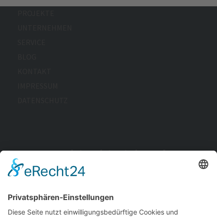
PROJEKTE
UNTERNEHMEN
SERVICE
BLOG
KONTAKT
IMPRESSUM
DATENSCHUTZ
Wir arbeiten derzeit daran, die Barrierefreiheit dieser
Website zu verbessern. Unser Ziel ist es, allen
Nutzerinnen und Nutzern einen möglichst
uneingeschränkten Zugang zu unseren Inhalten zu