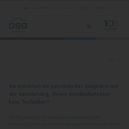
Zum
Schaden melden
Service
Blog
Projekte
Inhalt
springen
Toggle
Navigation
Vermietung
Unternehmen
Vor
Kontakt
Sie möchten ein persönliches Gespräch mit
der Vermietung, Ihrem Kundenbetreuer
bzw. Techniker?
Um Wartezeiten zu vermeiden, vereinbaren Sie
bitte möglichst vorab einen Gesprächstermin mit Ihrem