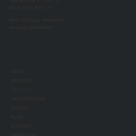
Telefon: 0 26 31 / 8 97 - 0
Fax: 0 26 31 / 8 97 - 77
Mail:
info@gsg-neuwied.de
www.gsg-neuwied.de
HOME
WOHNEN
PROJEKTE
UNTERNEHMEN
SERVICE
BLOG
KONTAKT
IMPRESSUM