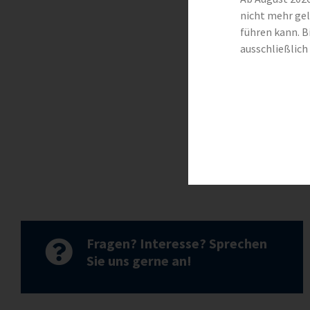
nicht mehr gel
führen kann. B
ausschließlich 
FAQ – Häu
An dieser Stelle 
Mehr erfahre
Fragen? Interesse? Sprechen
Sie uns gerne an!