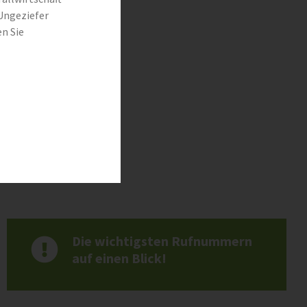
Ungeziefer
en Sie
usammengestellt.
Die wichtigsten Rufnummern
auf einen Blick!