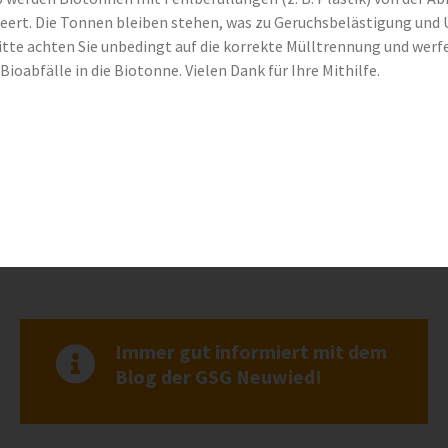
eert. Die Tonnen bleiben stehen, was zu Geruchsbelästigung und 
itte achten Sie unbedingt auf die korrekte Mülltrennung und werf
Bioabfälle in die Biotonne. Vielen Dank für Ihre Mithilfe.
fig gestellte Fragen
haben wir Antworten auf häufig gestellte Fragen (FAQs) für Sie z
n!
Immer gut informiert mit dem
Blog der GSG Neuwied!