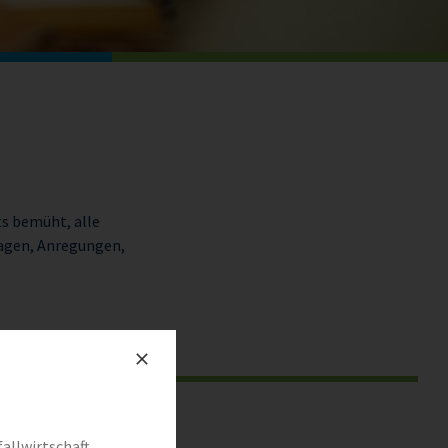
ts bemüht, alle
agen, Anregungen,
allwirtschaft