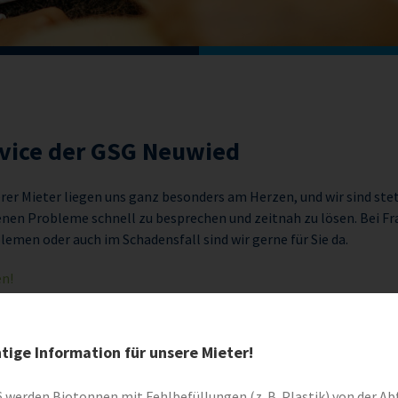
rvice der GSG Neuwied
rer Mieter liegen uns ganz besonders am Herzen, und wir sind ste
n Probleme schnell zu besprechen und zeitnah zu lösen. Bei Fr
emen oder auch im Schadensfall sind wir gerne für Sie da.
n!
tige Information für unsere Mieter!
 werden Biotonnen mit Fehlbefüllungen (z. B. Plastik) von der Abf