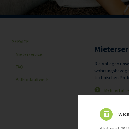
SERVICE
Mieterse
Mieterservice
Die Anliegen unse
FAQ
wohnungsbezogene
technischen Probl
Balkonkraftwerk
Mehr erfahre
Wich
Ab August 2026