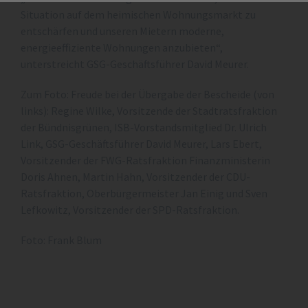
Situation auf dem heimischen Wohnungsmarkt zu
entschärfen und unseren Mietern moderne,
energieeffiziente Wohnungen anzubieten“,
unterstreicht GSG-Geschäftsführer David Meurer.
Zum Foto: Freude bei der Übergabe der Bescheide (von
links): Regine Wilke, Vorsitzende der Stadtratsfraktion
der Bündnisgrünen, ISB-Vorstandsmitglied Dr. Ulrich
Link, GSG-Geschäftsführer David Meurer, Lars Ebert,
Vorsitzender der FWG-Ratsfraktion Finanzministerin
Doris Ahnen, Martin Hahn, Vorsitzender der CDU-
Ratsfraktion, Oberbürgermeister Jan Einig und Sven
Lefkowitz, Vorsitzender der SPD-Ratsfraktion.
Foto: Frank Blum