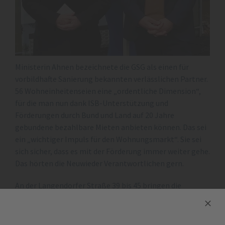
Ministerin Ahnen bezeichnete die GSG als einen für
vorbildhafte Sanierung bekannten verlässlichen Partner.
56 Wohneinheitenseien eine „ordentliche Dimension“,
für die man nun dank ISB-Unterstützung und
Förderungen durch Bund und Land auf 20 Jahre
gebundene bezahlbare Mieten anbieten können. Das sei
ein „wichtiger Impuls für den Wohnungsmarkt“. Sie sei
sich sicher, dass es mit der Förderung immer weiter gehe.
Das hörten die Neuwieder Verantwortlichen gern.
An der Langendorfer Straße 39 bis 45 bringen die
Handwerker 47 Wohnungen auf den neuesten Stand.
Heißt: Erneuerung aller elektrischen Leitungen und
sanitärer Einrichtungen. Die Sanierung des