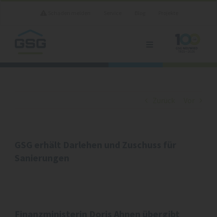
Zum
Schaden melden
Service
Blog
Projekte
Inhalt
springen
Toggle
Navigation
Vermietung
Unternehmen
Zurück
Vor
Kontakt
GSG erhält Darlehen und Zuschuss für
Sanierungen
Finanzministerin Doris Ahnen übergibt