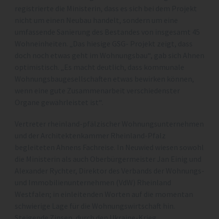
registrierte die Ministerin, dass es sich bei dem Projekt
nicht um einen Neubau handelt, sondern um eine
umfassende Sanierung des Bestandes von insgesamt 45
Wohneinheiten. „Das hiesige GSG- Projekt zeigt, dass
doch noch etwas geht im Wohnungsbau“, gab sich Ahnen
optimistisch. „Es macht deutlich, dass kommunale
Wohnungsbaugesellschaften etwas bewirken können,
wenn eine gute Zusammenarbeit verschiedenster
Organe gewährleistet ist“.
Vertreter rheinland-pfälzischer Wohnungsunternehmen
und der Architektenkammer Rheinland-Pfalz
begleiteten Ahnens Fachreise. In Neuwied wiesen sowohl
die Ministerin als auch Oberbürgermeister Jan Einig und
Alexander Rychter, Direktor des Verbands der Wohnungs-
und Immobilienunternehmen (VdW) Rheinland
Westfalen; in einleitenden Worten auf die momentan
schwierige Lage für die Wohnungswirtschaft hin.
Steigende Zinsen, durch den Ukraine-Krieg