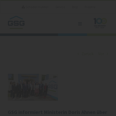
Zum
Schaden melden
Service
Blog
Projekte
Inhalt
springen
Toggle
Navigation
Vermietung
Unternehmen
Zurück
Vor
Kontakt
Zeige
grösseres
Bild
GSG informiert Ministerin Doris Ahnen über