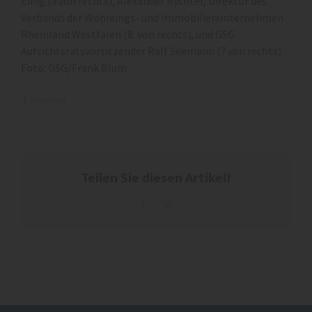
Einig (9.von rechts), Alexander Rychter, Direktor des
Verbands der Wohnungs- und Immobilienunternehmen
Rheinland Westfalen (8. von rechts), und GSG-
Aufsichtsratsvorsitzender Ralf Seemann (7.von rechts).
Foto: GSG/Frank Blum
|
Allgemein
Teilen Sie diesen Artikel!
Facebook
Twitter