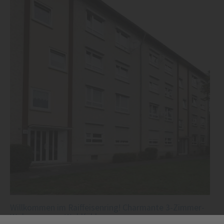
Willkommen im Raiffeisenring! Charmante 3-Zimmer-
Wohnung zum Wohlfühlen.