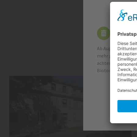
Wichtige
Ab August 2026 wer
mehr geleert. Die 
achten Sie unbeding
Biotonne. Vielen Da