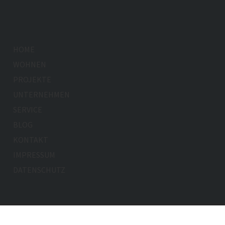
HOME
WOHNEN
PROJEKTE
UNTERNEHMEN
SERVICE
BLOG
KONTAKT
IMPRESSUM
DATENSCHUTZ
ur: stolp&friends · Webbetreuung:
Motion Media GmbH