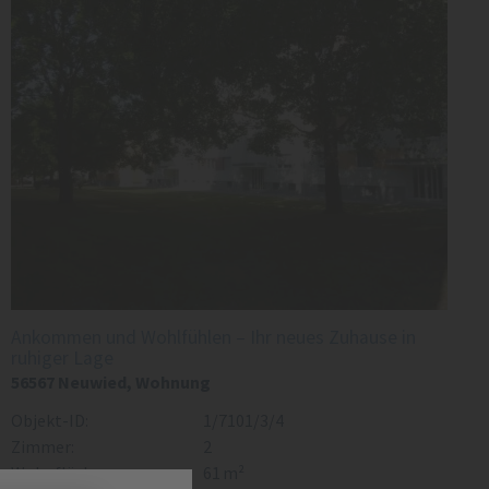
Ankommen und Wohlfühlen – Ihr neues Zuhause in
ruhiger Lage
56567 Neuwied, Wohnung
Objekt-ID:
1/7101/3/4
Zimmer:
2
Wohnfläche ca.:
61 m²