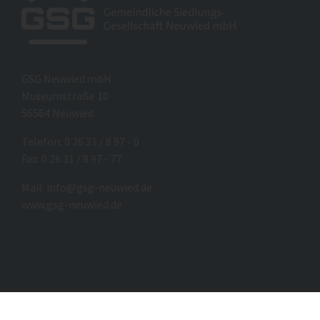
GSG Neuwied mbH
Museumstraße 10
56564 Neuwied
Telefon: 0 26 31 / 8 97 - 0
Fax: 0 26 31 / 8 97 - 77
Mail:
info@gsg-neuwied.de
www.gsg-neuwied.de
© GSG Neuwied · 2019 · Internet by schmidtchen & partner · Agent