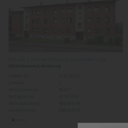
Stilvolle 3-Zimmer-Wohnung in zentraler Lage
56564 Neuwied, Wohnung
Objekt-ID:
1/4510/2/1
Zimmer:
3
Wohnfläche ca.:
66 m²
Verfügbar ab:
01.10.2026
Nettokaltmiete:
468,60 EUR
Gesamtmiete:
648,60 EUR
Details