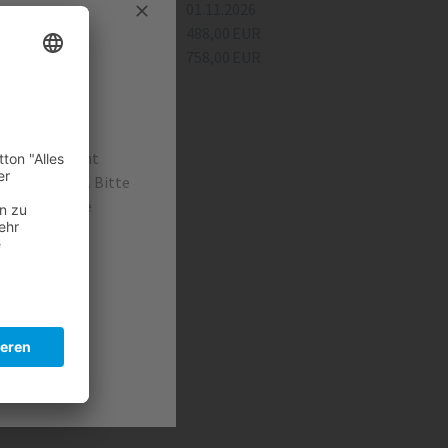
Verfügbar ab:
01.11.2026
Nettokaltmiete:
488,00 EUR
Gesamtmiete:
758,00 EUR
Details
irtschaft nicht
 führen kann. Bitte
abfälle in die