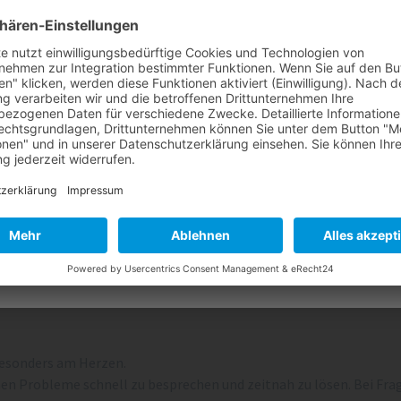
rechtzeitig zur Reparatur
 Information für unsere Mieter!
ung wird zunächst bei Sina
den Biotonnen mit Fehlbefüllungen (z. B. Plastik) von der Abfallw
uf Augenhöhe“ mit
Tonnen bleiben stehen, was zu Geruchsbelästigung und Ungeziefer
l lauter werden sollte.
t auf die korrekte Mülltrennung und werfen Sie ausschließlich Bio
eingehen, für kurze Wege
nk für Ihre Mithilfe.
 mit großem Engagement um
lle im Empfang der GSG
en. „Wir sind ein gutes Team,
besonders am Herzen.
n Probleme schnell zu besprechen und zeitnah zu lösen. Bei Fr