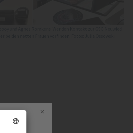
booy und Agnes Römkens. Wer den Kontakt zur GSG Neuwied
der beiden netten Frauen vorfinden. Fotos: Julia Ossowski