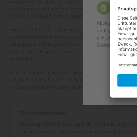
wird’s schon mal stressig. Da ist womöglich eine Firma nicht 
Wichtige
gekommen, es gibt auch mal Probleme im Haus – die Verärger
Verbooy und Agnes Römkens abgeladen.
Ab August 2026 wer
Doch sie fühlen sich fit und auch „abgehärtet“ genug, um „a
mehr geleert. Die 
verschiedenen Temperamenten umzugehen, selbst wenn es ma
achten Sie unbeding
Beruhigen, schlichten, empathisch auf die Menschen zu- und 
Biotonne. Vielen Da
sorgen – beim Empfang kümmert man sich persönlich und
die Kunden.
Wichtig ist ihnen zu betonen: Sie wollen genau an dieser Ste
Neuwied arbeiten. Eine Entscheidung, die sie nicht bereut hab
sind uns sympathisch“, sagen beide unisono.
Zur Information:
Die Anliegen ihrer Mieter liegen der GSG Neuwied ganz 
Das GSG-Team ist stets bemüht, alle wohnungsbezogene