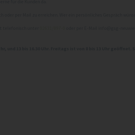
erne für die Kunden da.
ch oder per Mail zu erreichen. Wer ein persönliches Gespräch wün
t telefonisch unter
02631/897-0
oder per E-Mail info@gsg-neuwied.
hr, und 13 bis 16.30 Uhr. Freitags ist von 8 bis 13 Uhr geöffne