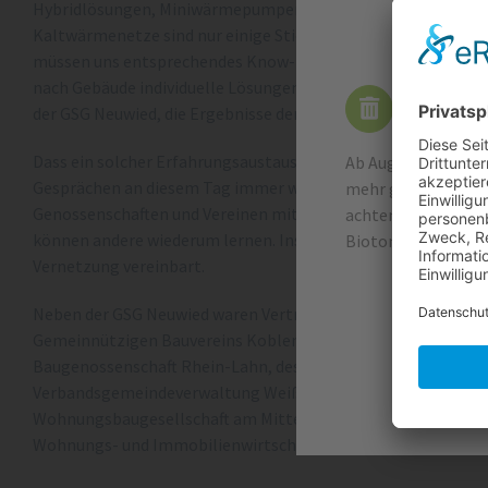
Hybridlösungen, Miniwärmepumpen in einzelnen Wohnungen
Kaltwärmenetze sind nur einige Stichworte, um die sich die A
müssen uns entsprechendes Know-how aneignen, wir wollen 
nach Gebäude individuelle Lösungen ausprobieren“, fasste Da
Wichtige
der GSG Neuwied, die Ergebnisse der Runde zusammen.
Dass ein solcher Erfahrungsaustausch wichtig und notwendig i
Ab August 2026 wer
Gesprächen an diesem Tag immer wieder. Wie in den einzeln
mehr geleert. Die 
Genossenschaften und Vereinen mit Projekten und Problem
achten Sie unbeding
können andere wiederum lernen. Insofern wurde in der Sitzun
Biotonne. Vielen Da
Vernetzung vereinbart.
Neben der GSG Neuwied waren Vertreterinnen und Vertreter 
Gemeinnützigen Bauvereins Koblenz, von Modernes Wohnen 
Baugenossenschaft Rhein-Lahn, des Gemeinnützigen Bauvere
Verbandsgemeindeverwaltung Weißenthurm beziehungsweis
Wohnungsbaugesellschaft am Mittelrhein sowie Andreas Grö
Wohnungs- und Immobilienwirtschaft Rheinland Westfalen G