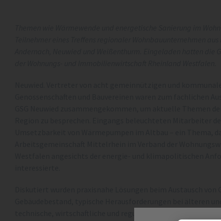
Themen wie Wärmewende und energetische Sanierung im Wohnu
Teilnehmer eines Treffens regionaler Wohnbauunternehmen aus 
Andernach, Neuwied und Weißenthurm. Eingeladen hatten die 
der Wohnungs- und Immobilienwirtschaft Rheinland Westfalen.
Neuwied. Vertreter von acht gemeinnützigen und kommun
Genossenschaften und Bauvereinen waren zum fachlichen Au
GSG Neuwied zusammengekommen, um aktuelle Themen der 
Region zu besprechen. Eingangs beleuchteten Mitarbeiter d
Umsetzbarkeit von Wärmepumpen im Altbau – ein Thema, das 
Arbeitsgemeinschaft Mittelrhein im Verband der Wohnungswi
Westfalen angesichts der energie- und klimapolitischen Anf
interessierte.
Diskutiert wurden praxisnahe Lösungen beim Austausch von 
Gebäudebestand, typische Herausforderungen bei älteren un
technische, wirtschaftliche und regulatorische Perspektive