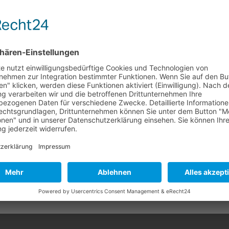
 ebenso wie
ussprache drehte. „Wir alle
dazulernen und müssen je
Foto: Michael Stoll
vid Meurer, Geschäftsführer
 Information für unsere Mieter!
st, zeigte sich bei den
den Biotonnen mit Fehlbefüllungen (z. B. Plastik) von der Abfallw
en Unternehmen,
Tonnen bleiben stehen, was zu Geruchsbelästigung und Ungeziefer
en umgegangen wird, davon
t auf die korrekte Mülltrennung und werfen Sie ausschließlich Bio
g eine weitere, regelmäßige
nk für Ihre Mithilfe.
der Koblenzer Wohnbau, des
Koblenz, der
ins Andernach und der
e d
eren
hbühl vom Verband der
äste in Neuwied.