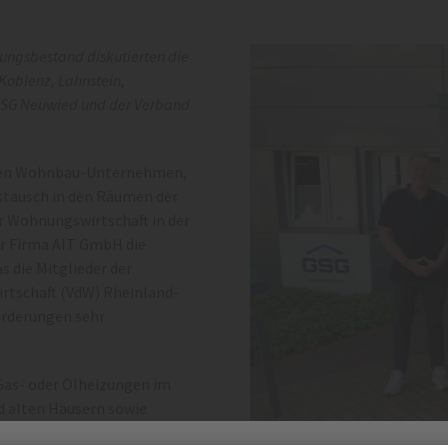
ngsbestand diskutierten die
Koblenz, Lahnstein,
GSG Neuwied und der Verband
alen Wohnbau-Unternehmen,
stausch in den Räumen der
Wohnungswirtschaft in der
er Firma AIT GmbH die
die Mitglieder der
rtschaft (VdW) Rheinland-
orderungen sehr
Gas- oder Ölheizungen im
d alten Häusern sowie
n der Wärmewende.