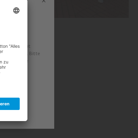
irtschaft nicht
 führen kann. Bitte
abfälle in die