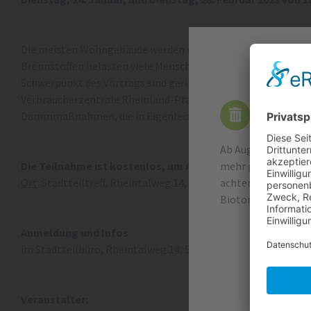
Die meisten Wohngebäude werden mit fossilen Brennstoffen b
Brennstoffen belasten viele Menschen. Wer Gas, Strom und He
Schwerpunkt des Vortrags sind geringinvestive Maßnahmen un
Verbraucherzentrale Rheinland-Pfalz, Martin Knopp, gibt Tipp
Wichtige
Dämmmaßnahmen, die in Eigenleistung durchgeführt werden
Ab August 2026 wer
mehr geleert. Die 
Die Teilnahme ist kostenlos, um Anmeldung wird gebeten b
achten Sie unbeding
Ort:
Stadtteiltreff, Rheintalweg 14, 56564 Neuwied
Biotonne. Vielen Da
Anmeldung und Infos
im Stadtteilbüro, Rheintalweg 14, 56564 Neuwied Telefon 0
Veranstalter: