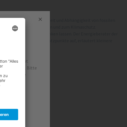
htlich Versorgungssicherheit und Abhängigkeit von fossilen
er aktuellen Krisensituation und zum Klimaschutz.
rauch und die Kosten senken lassen. Der Energieberater der
zeigt die wichtigsten Ansatzpunkte auf, erläutert kleinere
irtschaft nicht
 führen kann. Bitte
abfälle in die