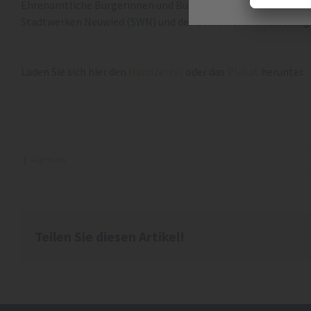
Ehrenamtliche Bürgerinnen und Bürger aus der südöstlichen
Stadtwerken Neuwied (SWN) und der Gemeindlichen Siedlungs
Laden Sie sich hier den
Handzettel
oder das
Plakat
herunter.
|
Allgemein
Teilen Sie diesen Artikel!