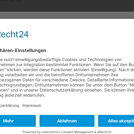
eheizt. Die Gaskrise, steigende Energiekosten und Sorgen hinsic
izöl einspart, leistet einen wichtigen Beitrag zur Bewältigung d
d einfache Verhaltensänderungen, mit denen sich der Energieverb
s, wie jede und jeder sofort Energie einsparen kann. Der Experte 
 Information für unsere Mieter!
 können, und informiert über Wege zum Strom sparen.
den Biotonnen mit Fehlbefüllungen (z. B. Plastik) von der Abfallw
Tonnen bleiben stehen, was zu Geruchsbelästigung und Ungeziefer
is zum 19. Januar bzw. 23. Februar
t auf die korrekte Mülltrennung und werfen Sie ausschließlich Bio
nk für Ihre Mithilfe.
2631 863070, stadtteilbuero@neuwied.de