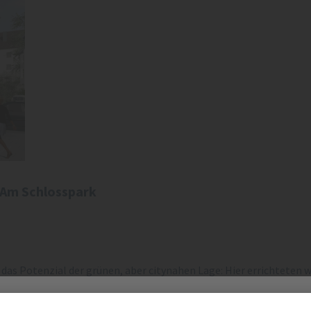
Am Schlosspark
as Potenzial der grünen, aber citynahen Lage: Hier errichteten w
nklusive Balkon oder Loggia. Derzeit läuft die Vermietung der
und 93 Quadratmetern auf Hochtouren, die in Kürze bezogen wer