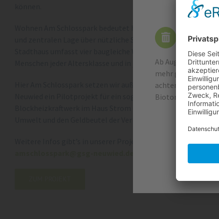
können.
Wohnen Am Schlosspark bedeutet hohe Wohn- und Lebensquali
Wichtige
und zentralen Lage über nützliche Serviceleistungen bis hin 
Stadthaus umfasst vier baugleiche Wohnebenen mit jeweils 
Ab August 2026 wer
Menschen jeder Altersklasse und in jeder Lebenslage ein neue
mehr geleert. Die 
Hier Am Schlosspark setzen wir außerdem auf umweltschone
achten Sie unbeding
Neuwied ein Pilotprojekt für ein sogenanntes Mieterstrommod
Biotonne. Vielen Da
Blockheizkraftwerk im Haus Strom und Wärme erzeugt. Diese 
Umwelt und den Geldbeutel der Verbraucher.
Weitere Infos gibt’s in unserer Projektbroschüre. Anforder
amschlosspark@gsg-neuwied.de
.
ZUM PROJEKT