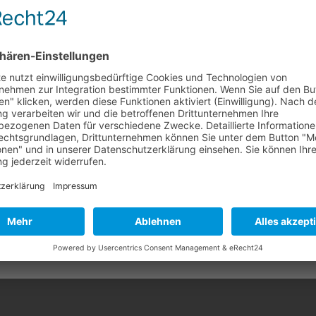
tät für unsere Mieterinnen und Mieter – von der attraktiven, gr
 Information für unsere Mieter!
zu hochwertiger Ausstattung bis ins kleinste Detail. Das moderne
sieben verschiedenen Wohnungstypen mit zwei oder drei Zimmern,
den Biotonnen mit Fehlbefüllungen (z. B. Plastik) von der Abfallw
s Zuhause bieten sollen.
Tonnen bleiben stehen, was zu Geruchsbelästigung und Ungeziefer
nde Energieversorgung und starten erstmals mit den Stadtwerke
t auf die korrekte Mülltrennung und werfen Sie ausschließlich Bio
ell. Das bedeutet, dass ein hocheffizientes erdgasbetriebenes
nk für Ihre Mithilfe.
Energie kann direkt von den Mietern verbraucht werden. Das scho
bar unter der Aktionsnummer
02631/897 889
oder per E-Mail unter