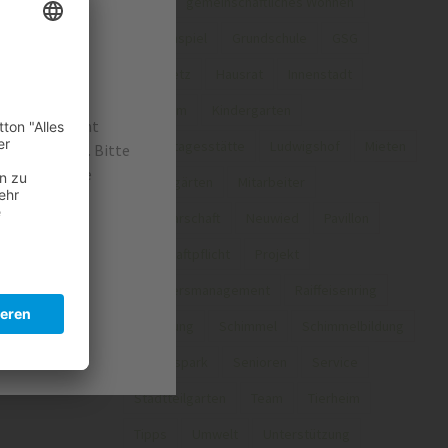
Fest
gemeinschaftliches Wohnen
Gewinnspiel
Grundschule
GSG
ünen
Hausnetz
Hausrat
Innenstadt
 die
Jubiläum
Kindergarten
irtschaft nicht
Kindertagesstätte
Ludwigshof
Mieten
 führen kann. Bitte
n
abfälle in die
Mietergärten
Mitarbeiter
Nachbarschaft
Neuwied
Pavillon
nt die
Privathaftpflicht
Projekt
Quartiersmanagement
Raiffeisenring
Sanierung
Schimmel
Schimmelbildung
Schlosspark
Senioren
Service
Stadtteilgarten
Team
Tierheim
Tipps
Umwelt
Unterstützung