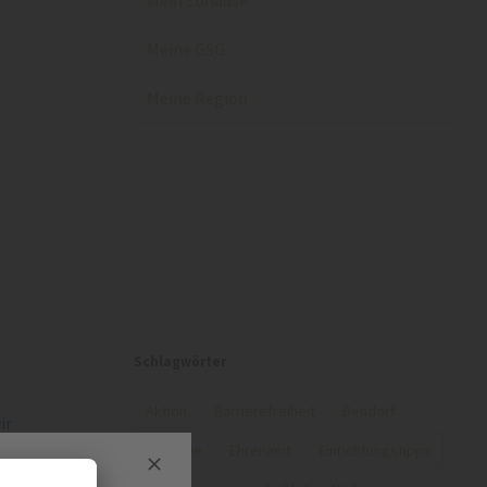
Mein Zuhause
Meine GSG
Meine Region
In unserem Blog finden Sie regelmäßig
Interessantes und Wissenswertes rund um
Ihre GSG, Ihre Region und Ihr Zuhause –
gerne auch zum Teilen in Ihren sozialen
Netzwerken.
Schlagwörter
Aktion
Barrierefreiheit
Bendorf
ir
Diakonie
Ehrenamt
Einrichtungstipps
den