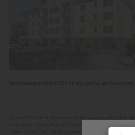
Vermietungsstart für 28 moderne Wohnungen 
In unmittelbarer Nähe des Neuwieder Schlossparks sahen wir d
einen modernen Neubau mit 28 komfortablen Mietwohnungen i
barrierefreien Zwei- und Dreizimmerwohnungen zwischen 56 